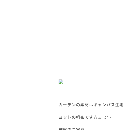
カーテンの素材はキャンバス生地
ヨットの帆布です☆.。.:*・
棟梁のご実家