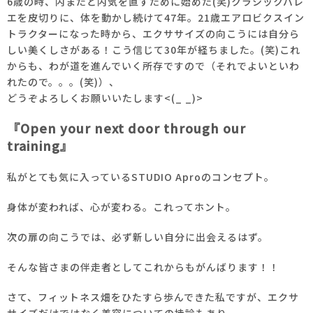
6歳の時、内またと内気を直すために始めた(笑)
クラシックバレ
エを皮切りに、体を動かし続けて47年。
21歳エアロビクスイン
トラクターになった時から、エクササイズの向こうには自分ら
しい美くしさがある！
こう信じて30年が経ちました。(笑)これ
からも、わが道を進んでいく所存ですので（
それでよいといわ
れたので。。。(笑)）、
どうぞよろしくお願いいたします<(_ _)>
『Open your next door through our
training』
私がとても気に入っているSTUDIO Aproのコンセプト。
身体が変われば、心が変わる。これってホント。
次の扉の向こうでは、必ず新しい自分に出会えるはず。
そんな皆さまの伴走者としてこれからもがんばります！！
さて、フィットネス畑をひたすら歩んできた私ですが、
エクサ