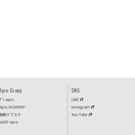
Apro Group
SNS
T’s apro
LINE
Apro ACADEMY
Instagram
動画サブスク
You Tube
SHOP Apro