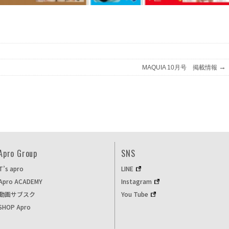
→
MAQUIA 10月号 掲載情報
Apro Group
SNS
T’s apro
LINE
Apro ACADEMY
Instagram
動画サブスク
You Tube
SHOP Apro