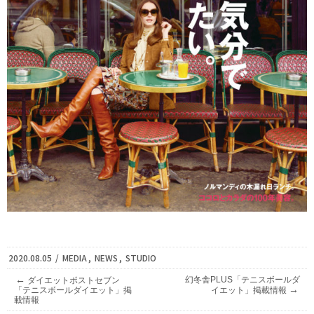
2020.08.05
/
MEDIA
,
NEWS
,
STUDIO
←
幻冬舎PLUS「テニスボールダ
ダイエットポストセブン
→
「テニスボールダイエット」掲
イエット」掲載情報
載情報