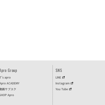
Apro Group
SNS
T’s apro
LINE
Apro ACADEMY
Instagram
動画サブスク
You Tube
SHOP Apro