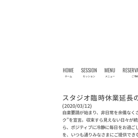
HOME
SESSION
MENU
RESERV
ホーム
セッション
メニュー
ご予
スタジオ臨時休業延長
(2020/03/12)
自粛要請が始まり、非日常を余儀なく
ク”を宣言。収束すら見えない日々が
ら、ポジティブに冷静に毎日をお過ご
を、いつも通りみなさまにご提供でき