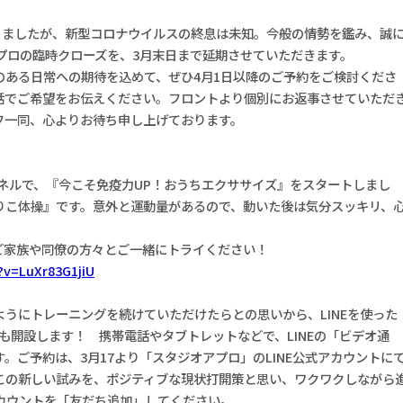
りましたが、新型コロナウイルスの終息は未知。今般の情勢を鑑み、誠
プロの臨時クローズを、3月末日まで延期させていただきます。
のある日常への期待を込めて、ぜひ4月1日以降のご予約をご検討くださ
話でご希望をお伝えください。フロントより個別にお返事させていただ
フ一同、心よりお待ち申し上げております。
！
ャンネルで、『今こそ免疫力UP！おうちエクササイズ』をスタートしまし
りこ体操』です。意外と運動量があるので、動いた後は気分スッキリ、
ご家族や同僚の方々とご一緒にトライください！
?v=LuXr83G1jiU
うにトレーニングを続けていただけたらとの思いから、LINEを使った
』も開設します！ 携帯電話やタブトレットなどで、LINEの「ビデオ通
。ご予約は、3月17より「スタジオアプロ」のLINE公式アカウントに
この新しい試みを、ポジティブな現状打開策と思い、ワクワクしながら
アカウントを「友だち追加」してください。