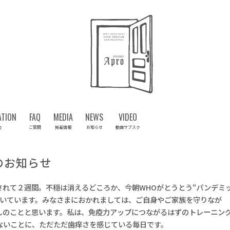
ATION
FAQ
MEDIA
NEWS
VIDEO
約
ご質問
掲載情報
お知らせ
動画サブスク
のお知らせ
されて２週間。不穏は消えるどころか、今朝WHOがとうとう“パンデミ
続いています。みなさまにおかれましては、ご自身やご家族を守りなが
しのことと思います。私は、免疫力アップにつながるはずのトレーニン
ないことに、ただただ歯痒さを感じている毎日です。